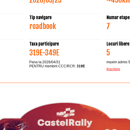
Tip navigare
Numar etape
roadbook
7
Taxa participare
Locuri libere
319E-349E
5
Pana la:2026/04/31
maxim admis 5
PENTRU membrii CCC/RCR:
319E
Inscriere