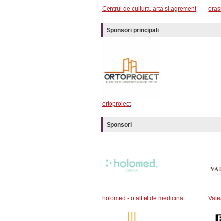
Centrul de cultura, arta si agrement
oras
Sponsori principali
ortoproiect
Sponsori
holomed - o altfel de medicina
Vale