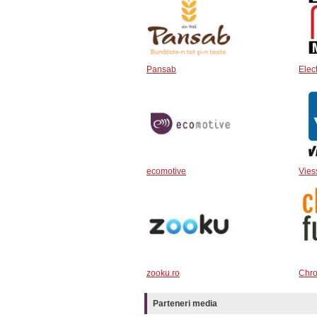
Pansab
Elec
ecomotive
Vies
zooku.ro
Chr
Parteneri media