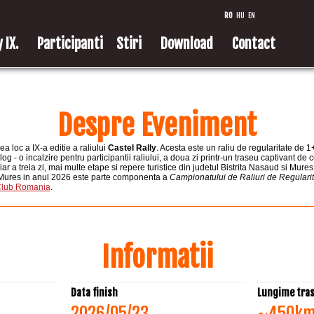
RO
HU
EN
 IX.
Participanti
Stiri
Download
Contact
Despre Eveniment
 loc a IX-a editie a raliului
Castel Rally
. Acesta este un raliu de regularitate de 1+
log - o incalzire pentru participantii raliului, a doua zi printr-un traseu captivant de
 iar a treia zi, mai multe etape si repere turistice din judetul Bistrita Nasaud si Mur
u Mures in anul 2026 este parte componenta a
Campionatului de Raliuri de Regularita
Club Romania
.
Informatii
Data finish
Lungime tra
2026/05/23
~450k