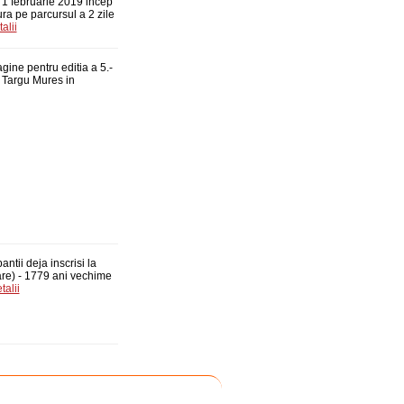
1 februarie 2019 incep
ura pe parcursul a 2 zile
alii
ine pentru editia a 5.-
b Targu Mures in
antii deja inscrisi la
are) - 1779 ani vechime
talii