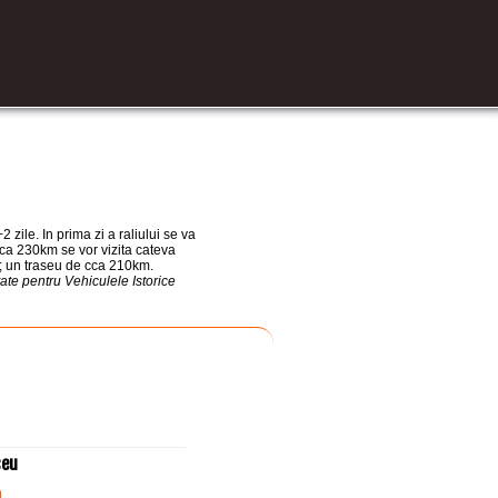
2 zile. In prima zi a raliului se va
 cca 230km se vor vizita cateva
es; un traseu de cca 210km.
te pentru Vehiculele Istorice
seu
m