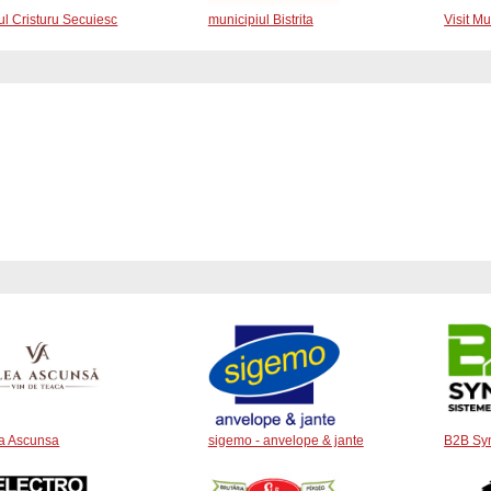
ul Cristuru Secuiesc
municipiul Bistrita
Visit M
a Ascunsa
sigemo - anvelope & jante
B2B Syn