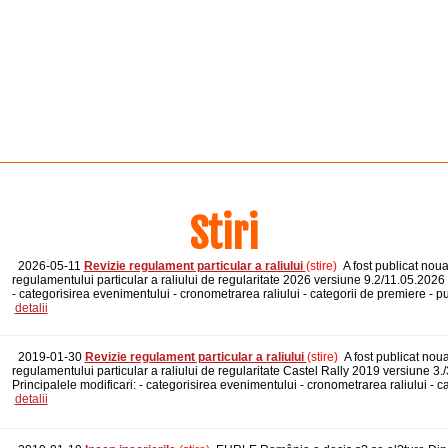
Stiri
2026-05-11
Revizie regulament particular a raliului
(stire)
A fost publicat noua
regulamentului particular a raliului de regularitate 2026 versiune 9.2/11.05.2026 
- categorisirea evenimentului - cronometrarea raliului - categorii de premiere - 
detalii
2019-01-30
Revizie regulament particular a raliului
(stire)
A fost publicat nou
regulamentului particular a raliului de regularitate Castel Rally 2019 versiune 3.
Principalele modificari: - categorisirea evenimentului - cronometrarea raliului - c
detalii