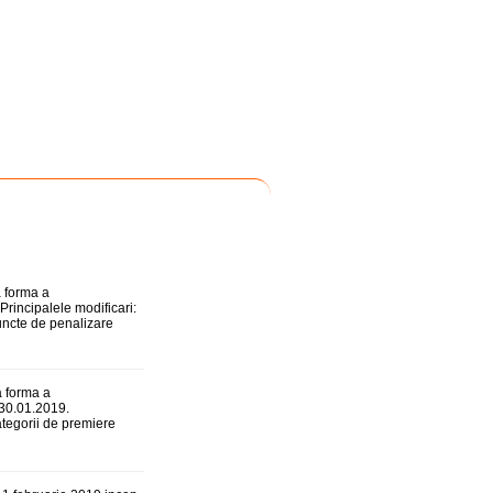
 forma a
Principalele modificari:
puncte de penalizare
a forma a
/30.01.2019.
ategorii de premiere