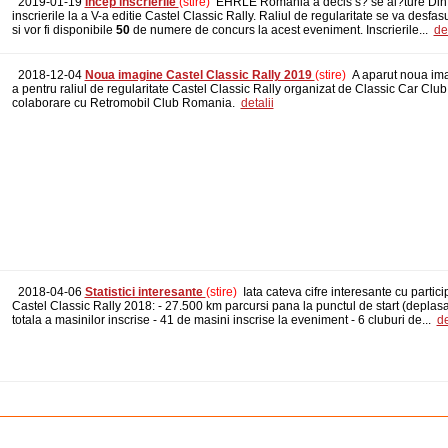
2019-01-19
Incep inscrierile
(stire)
EHRLE România a decis s? se al?ture Din 
inscrierile la a V-a editie Castel Classic Rally. Raliul de regularitate se va desfas
si vor fi disponibile
50
de numere de concurs la acest eveniment. Inscrierile...
det
2018-12-04
Noua imagine Castel Classic Rally 2019
(stire)
A aparut noua imag
a pentru raliul de regularitate Castel Classic Rally organizat de Classic Car Clu
colaborare cu Retromobil Club Romania.
detalii
2018-04-06
Statistici interesante
(stire)
Iata cateva cifre interesante cu particip
Castel Classic Rally 2018: - 27.500 km parcursi pana la punctul de start (deplas
totala a masinilor inscrise - 41 de masini inscrise la eveniment - 6 cluburi de...
de