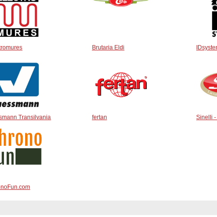
tromures
Brutaria Eldi
IDsyst
smann Transilvania
fertan
Sinelli 
onoFun.com